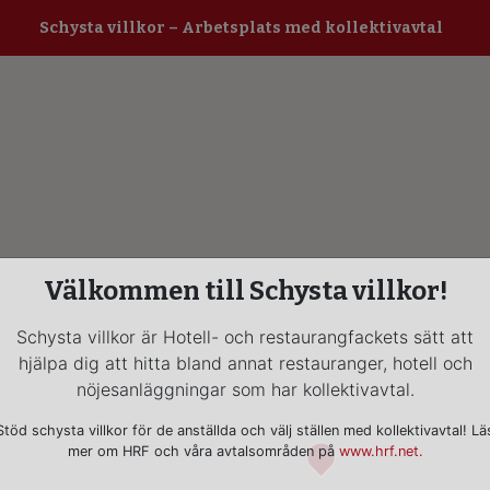
Schysta villkor
– Arbetsplats med kollektivavtal
Välkommen till Schysta villkor!
Schysta villkor är Hotell- och restaurangfackets sätt att
hjälpa dig att hitta bland annat restauranger, hotell och
nöjesanläggningar som har kollektivavtal.
Stöd schysta villkor för de anställda och välj ställen med kollektivavtal! Lä
mer om HRF och våra avtalsområden på
www.hrf.net.